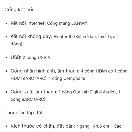
Plus
cho phép tăng tần số quét từ 60Hz lên 120Hz
Cổng kết nối
giúp trận game mượt mà hơn, giảm thiểu đáng kể tình
trạng giật và xé hình.
Kết nối Internet:
Cổng mạng LAN
Wifi
Auto Low Latency Mode
làm giảm tối đa độ trễ khung
Kết nối không dây:
Bluetooth (Kết nối loa, thiết bị di
hình khi chơi game.
động)
Ngoài ra tính năng
Super Ultra Wide Game
USB:
2 cổng USB A
View
và
Game Bar
cho phép điều chỉnh màn hình
game thành tỉ lệ 21:9, 32:9, tối ưu các trận Game bằng
Cổng nhận hình ảnh, âm thanh:
4 cổng HDMI có 1 cổng
cách hiển thị toàn diện các tính năng game trên Menu.
HDMI eARC (ARC), 1 cổng Composite
Cổng xuất âm thanh:
1 cổng Optical (Digital Audio), 1
cổng eARC (ARC)
Thông tin lắp đặt
Kích thước có chân, đặt bàn:
Ngang 144.6 cm – Cao