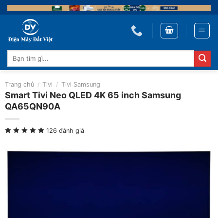
Skip
to
content
Tìm
kiếm:
Trang chủ
/
Tivi
/
Tivi Samsung
Smart Tivi Neo QLED 4K 65 inch Samsung
QA65QN90A
126 đánh giá