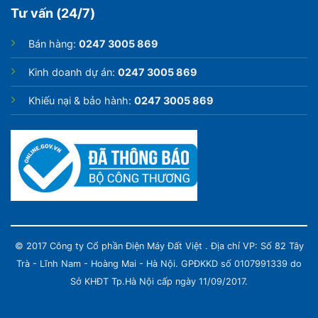
Tư vấn (24/7)
Bán hàng:
0247 3005 869
Kinh doanh dự án:
0247 3005 869
Khiếu nại & bảo hành:
0247 3005 869
Tính năng MultiView giúp bạn chia đôi màn hình tivi
tiện lợi, một bên vẫn theo dõi nội dung đang phát, một
bên là nội dung được truyền từ điện thoại qua.
© 2017 Công ty Cổ phần Điện Máy Đất Việt . Địa chỉ VP: Số 82 Tây
Trà - Lĩnh Nam - Hoàng Mai - Hà Nội. GPĐKKD số 0107991339 do
Sở KHĐT Tp.Hà Nội cấp ngày 11/09/2017.