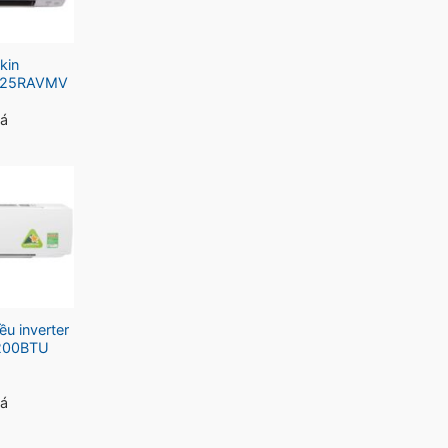
kin
HF25RAVMV
iá
ều inverter
200BTU
iá