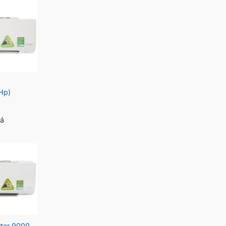
Hp)
iá
rter 9000