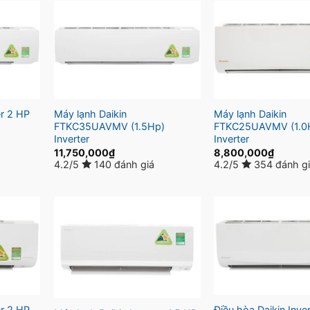
er 2 HP
Máy lạnh Daikin
Máy lạnh Daikin
FTKC35UAVMV (1.5Hp)
FTKC25UAVMV (1.0
Inverter
Inverter
11,750,000
₫
8,800,000
₫
4.2/5
140 đánh giá
4.2/5
354 đánh g
er 2 HP
Điều hòa Daikin Inve