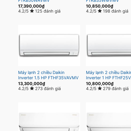
FTKB50WAVMV
FTKB35WMVMV
17,390,000
₫
10,850,000
₫
4.2/5
125 đánh giá
4.2/5
198 đánh giá
Máy lạnh 2 chiều Daikin
Máy lạnh 2 chiều Daiki
Inverter 1.5 HP FTHF35VAVMV
Inverter 1 HP FTHF2
13,300,000
₫
10,800,000
₫
4.2/5
273 đánh giá
4.2/5
279 đánh giá