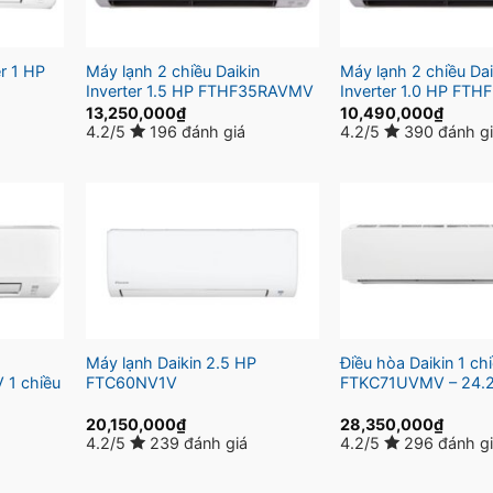
er 1 HP
Máy lạnh 2 chiều Daikin
Máy lạnh 2 chiều Dai
Inverter 1.5 HP FTHF35RAVMV
Inverter 1.0 HP FT
13,250,000
₫
10,490,000
₫
4.2/5
196 đánh giá
4.2/5
390 đánh g
Máy lạnh Daikin 2.5 HP
Điều hòa Daikin 1 chi
1 chiều
FTC60NV1V
FTKC71UVMV – 24.
20,150,000
₫
28,350,000
₫
4.2/5
239 đánh giá
4.2/5
296 đánh g