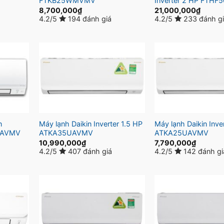
FTKB25WMVMV
Inverter 2 HP FTH
8,700,000
₫
21,000,000
₫
4.2/5
194 đánh giá
4.2/5
233 đánh g
n
Máy lạnh Daikin Inverter 1.5 HP
Máy lạnh Daikin Inve
5VAVMV
ATKA35UAVMV
ATKA25UAVMV
10,990,000
₫
7,790,000
₫
4.2/5
407 đánh giá
4.2/5
142 đánh gi