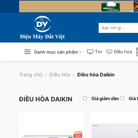
Skip
to
content
Tìm
kiếm:
Tivi
Điều hòa
Danh mục sản phẩm
Trang chủ
/
Điều hòa
/
Điều hòa Daikin
ĐIỀU HÒA DAIKIN
Giá giảm dần
Giá 