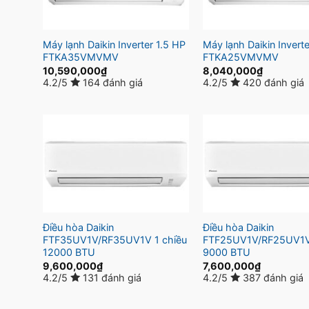
Máy lạnh Daikin Inverter 1.5 HP
Máy lạnh Daikin Invert
FTKA35VMVMV
FTKA25VMVMV
10,590,000
₫
8,040,000
₫
4.2/5
164 đánh giá
4.2/5
420 đánh giá
Điều hòa Daikin
Điều hòa Daikin
FTF35UV1V/RF35UV1V 1 chiều
FTF25UV1V/RF25UV1V 
12000 BTU
9000 BTU
9,600,000
₫
7,600,000
₫
4.2/5
131 đánh giá
4.2/5
387 đánh giá