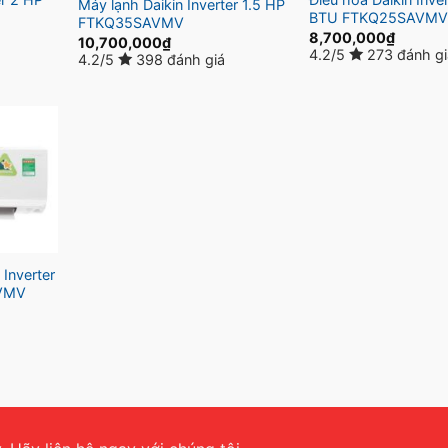
Máy lạnh Daikin Inverter 1.5 HP
BTU FTKQ25SAVM
FTKQ35SAVMV
8,700,000
₫
10,700,000
₫
4.2/5
273 đánh g
4.2/5
398 đánh giá
 Inverter
VMV