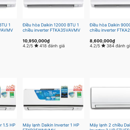
BTU 1
Điều hòa Daikin 12000 BTU 1
Điều hòa Daikin 900
0VAVMV
chiều inverter FTKA35VAVMV
chiều inverter FTK
10,950,000
₫
8,600,000
₫
4.2/5
418 đánh giá
4.2/5
384 đánh g
r 1.5 HP
Máy lạnh Daikin Inverter 1 HP
Máy lạnh 2 chiều Dai