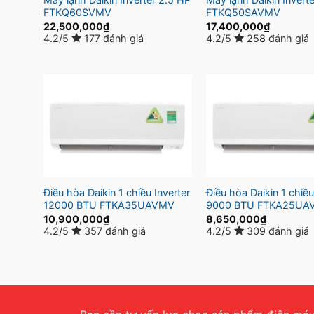
FTKQ60SVMV
FTKQ50SAVMV
22,500,000
₫
17,400,000
₫
4.2/5
177 đánh giá
4.2/5
258 đánh giá
Điều hòa Daikin 1 chiều Inverter
Điều hòa Daikin 1 chiều
12000 BTU FTKA35UAVMV
9000 BTU FTKA25UA
10,900,000
₫
8,650,000
₫
4.2/5
357 đánh giá
4.2/5
309 đánh giá