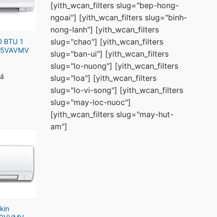
[yith_wcan_filters slug="bep-hong-
ngoai"] [yith_wcan_filters slug="binh-
nong-lanh"] [yith_wcan_filters
slug="chao"] [yith_wcan_filters
0 BTU 1
A25VAVMV
slug="ban-ui"] [yith_wcan_filters
slug="lo-nuong"] [yith_wcan_filters
iá
slug="loa"] [yith_wcan_filters
slug="lo-vi-song"] [yith_wcan_filters
slug="may-loc-nuoc"]
[yith_wcan_filters slug="may-hut-
am"]
kin