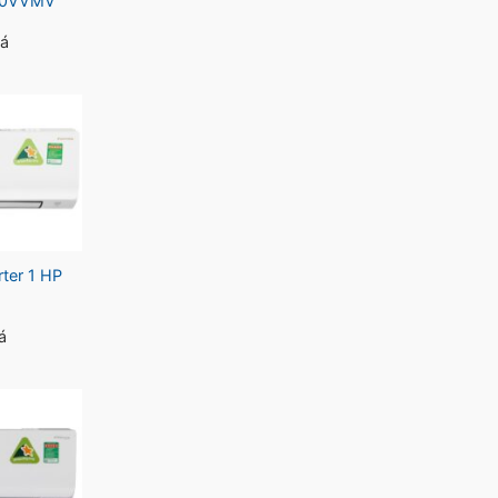
F50VVMV
iá
rter 1 HP
á