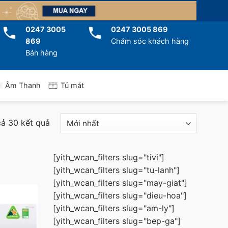
0247 3005
0247 3005 869
869
Chăm sóc khách hàng
Bán hàng
Tủ mát
Âm Thanh
 cả 30 kết quả
[yith_wcan_filters slug="tivi"]
[yith_wcan_filters slug="tu-lanh"]
[yith_wcan_filters slug="may-giat"]
[yith_wcan_filters slug="dieu-hoa"]
[yith_wcan_filters slug="am-ly"]
[yith_wcan_filters slug="bep-ga"]