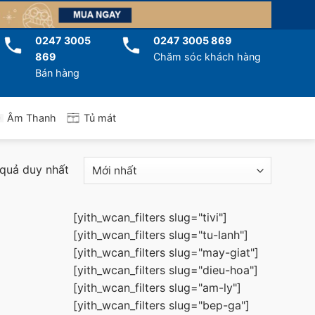
0247 3005
0247 3005 869
869
Chăm sóc khách hàng
Bán hàng
Tủ mát
Âm Thanh
 quả duy nhất
[yith_wcan_filters slug="tivi"]
[yith_wcan_filters slug="tu-lanh"]
[yith_wcan_filters slug="may-giat"]
[yith_wcan_filters slug="dieu-hoa"]
[yith_wcan_filters slug="am-ly"]
[yith_wcan_filters slug="bep-ga"]