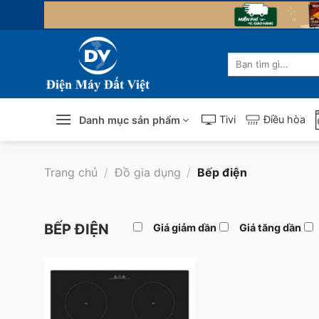
Skip
to
content
Tìm
kiếm:
Tivi
Điều hòa
Danh mục sản phẩm
Trang chủ
/
Đồ gia dụng
/
Bếp điện
BẾP ĐIỆN
Giá giảm dần
Giá tăng dần