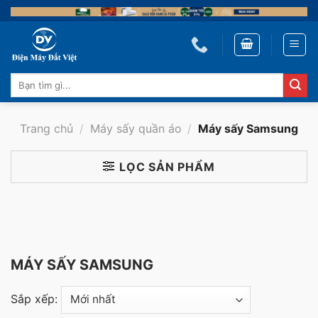
Skip
to
content
Tìm
kiếm:
Trang chủ
/
Máy sấy quần áo
/
Máy sấy Samsung
LỌC SẢN PHẨM
MÁY SẤY SAMSUNG
Sắp xếp: