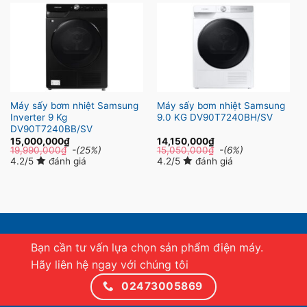
Máy sấy bơm nhiệt Samsung
Máy sấy bơm nhiệt Samsung
Inverter 9 Kg
9.0 KG DV90T7240BH/SV
DV90T7240BB/SV
15,000,000
₫
14,150,000
₫
19,990,000
₫
-(25%)
15,050,000
₫
-(6%)
4.2/5
đánh giá
4.2/5
đánh giá
Bạn cần tư vấn lựa chọn sản phẩm điện máy.
Hãy liên hệ ngay với chúng tôi
02473005869