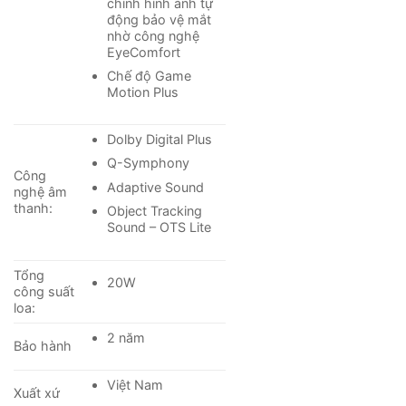
chỉnh hình ảnh tự
động bảo vệ mắt
Hệ điều hành
nhờ công nghệ
EyeComfort
– Hệ điều hành
Tizen™
cài đặt trên tivi mang lại trải
Chế độ Game
nghiệm thú vị với các thẻ chứa thông tin chia thành
Motion Plus
nhiều mục được sắp xếp khoa học, sở hữu giao diện
thân thiện dễ dàng làm quen và sử dụng.
Dolby Digital Plus
Q-Symphony
Công
Adaptive Sound
nghệ âm
thanh:
Object Tracking
Sound – OTS Lite
Tổng
20W
công suất
loa:
2 năm
Bảo hành
Việt Nam
Xuất xứ
*Hình ảnh chỉ mang tính chất minh họa