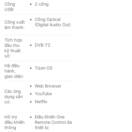
Cổng
2 cổng
USB:
Cổng Optical
Cổng xuất
(Digital Audio Out)
âm thanh:
Tích hợp
DVB-T2
đầu thu
kỹ thuật
số:
Hệ điều
Tizen OS
hành,
*Hình ảnh chỉ mang tính chất minh họa
giao diện:
Web Browser
–
Dual LED
kiểm soát màu đèn nền tốt hơn bằng 2 đèn
Các ứng
YouTube
LED có nhiệt độ màu lạnh và ấm, giúp cho màu sắc trở
dụng sẵn
nên chính xác hơn.
Netflix
có:
–
EyeComfort
tự động thay đổi độ sáng và tông màu
Hỗ trợ
Điều Khiển One
điều khiển
Remote Control đa
của hình ảnh bằng cảm biến ánh sáng được tích hợp
thông
thiết bị
sẵn, bảo vệ mắt bạn tốt hơn và hạn chế tình trạng