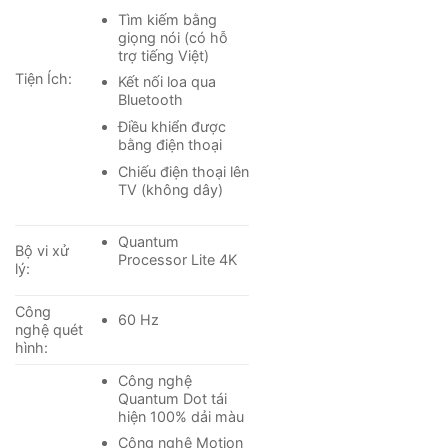
Tìm kiếm bằng
giọng nói (có hỗ
trợ tiếng Việt)
Tiện Ích:
Kết nối loa qua
Bluetooth
Điều khiển được
bằng điện thoại
Chiếu điện thoại lên
TV (không dây)
*Hình ảnh chỉ mang tính chất minh họa
Quantum
Bộ vi xử
Công nghệ âm thanh
Processor Lite 4K
lý:
– Tổng công suất
20W
của loa tivi mang đến chất âm
Công
mạnh mẽ và lôi cuốn.
60 Hz
nghệ quét
hình:
– Tivi Samsung phát hiện vị trí của vật thể trong khung
Công nghệ
hình, sau đó điều chỉnh âm thanh dựa theo chuyển
Quantum Dot tái
động của vật thể đó. Đây là công nghệ
Object
hiện 100% dải màu
Tracking Sound (OTS)
, giúp âm thanh lan tỏa rộng
Công nghệ Motion