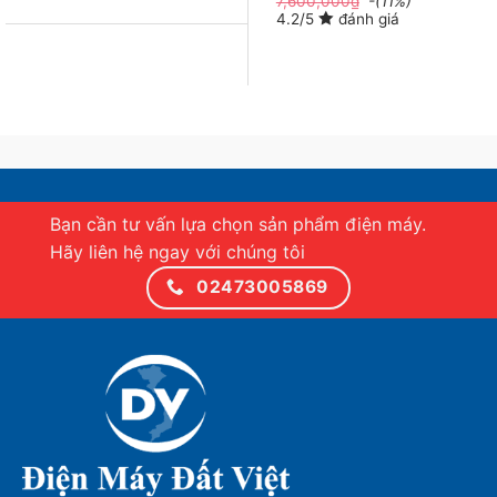
7,600,000
₫
-(11%)
4.2/5
đánh giá
*Hình ảnh chỉ mang tính chất minh họa
Bạn cần tư vấn lựa chọn sản phẩm điện máy.
Hãy liên hệ ngay với chúng tôi
Smart Tivi QLED Samsung 4K 65 inch QA65Q60D
mang đến trải nghiệm giải trí mỗi ngày cực hấp dẫn
02473005869
với màn hình 65 inch cùng nhiều công nghệ âm thanh,
hình ảnh đỉnh cao, hệ điều hành hiện đại tích hợp kho
ứng dụng lớn để đa dạng hóa nội dung và thể loại xem
mỗi ngày.