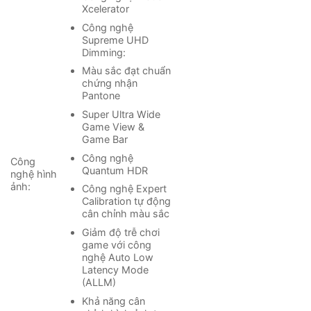
khắp phòng.
Xcelerator
Công nghệ
Supreme UHD
– Đắm chìm trong không gian âm thanh vòm sống
Dimming:
động và bùng nổ với
Q-Symphony Next
, công nghệ
Màu sắc đạt chuẩn
mang đến sự kết hợp tuyệt vời giữa loa tivi và loa
chứng nhận
thanh để bạn có trải nghiệm nghe chân thực nhất.
Pantone
Super Ultra Wide
Game View &
Game Bar
Công nghệ
Công
Quantum HDR
nghệ hình
ảnh:
Công nghệ Expert
Calibration tự động
cân chỉnh màu sắc
Giảm độ trễ chơi
game với công
nghệ Auto Low
Latency Mode
(ALLM)
*Hình ảnh chỉ mang tính chất minh họa
Khả năng cân