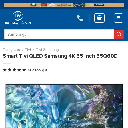
Skip
to
content
Tìm
kiếm:
Trang chủ
/
Tivi
/
Tivi Samsung
Smart Tivi QLED Samsung 4K 65 inch 65Q60D
74 đánh giá