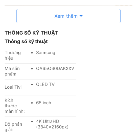
Xem thêm
THÔNG SỐ KỸ THUẬT
Thông số kỹ thuật
Thương
Samsung
hiệu
Mã sản
QA65Q60DAKXXV
phẩm
QLED TV
*Hình ảnh chỉ mang tính chất minh họa
Loại Tivi:
Kích
Công nghệ hình ảnh
65 inch
thước
– Thưởng thức những khung hình ở độ phân giải 4K có
màn hình:
độ sắc nét và chi tiết cao.
4K UltraHD
Độ phân
(3840x2160px)
giải:
– Bộ xử lý
Quantum 4K Lite
nâng cấp hình ảnh ở độ