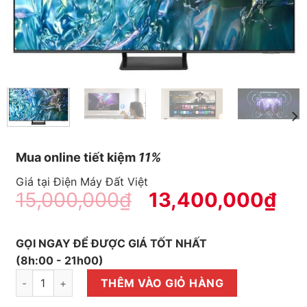
Mua online tiết kiệm
11%
Giá tại Điện Máy Đất Việt
15,000,000
₫
13,400,000
₫
GỌI NGAY ĐỂ ĐƯỢC GIÁ TỐT NHẤT
(8h:00 - 21h00)
Smart Tivi QLED Samsung 4K 65 inch 65Q60D số lượng
THÊM VÀO GIỎ HÀNG