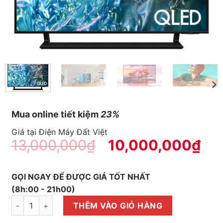
Mua online tiết kiệm
23%
Giá tại Điện Máy Đất Việt
13,000,000
₫
10,000,000
₫
GỌI NGAY ĐỂ ĐƯỢC GIÁ TỐT NHẤT
(8h:00 - 21h00)
Smart Tivi QLED Samsung 4K 50 inch QA50Q60D số lượng
THÊM VÀO GIỎ HÀNG