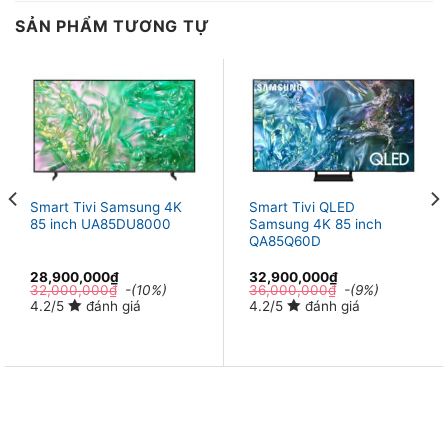
SẢN PHẨM TƯƠNG TỰ
Hệ điều hành
– Hệ điều hành
Tizen™
cài đặt trên tivi mang lại trải
nghiệm thú vị với các thẻ chứa thông tin chia thành
nhiều mục được sắp xếp khoa học, sở hữu giao diện
thân thiện dễ dàng làm quen và sử dụng.
Smart Tivi Samsung 4K
Smart Tivi QLED
85 inch UA85DU8000
Samsung 4K 85 inch
QA85Q60D
28,900,000
₫
32,900,000
₫
32,000,000
₫
-(10%)
36,000,000
₫
-(9%)
4.2/5
đánh giá
4.2/5
đánh giá
*Hình ảnh chỉ mang tính chất minh họa