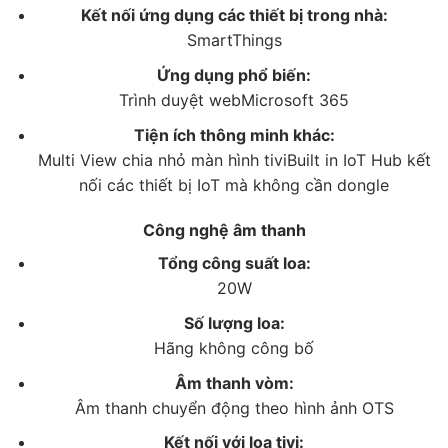
Kết nối ứng dụng các thiết bị trong nhà:
nhức mỏi sau khi xem.
SmartThings
– Các game thủ khi muốn thay đổi các thiết lập liên
Ứng dụng phổ biến:
quan đến hình ảnh có thể sử dụng
Super Ultra Wide
Trình duyệt web
Microsoft 365
Game View & Game Bar
.
Game Motion Plus
giảm độ
Tiện ích thông minh khác:
giật lag, tăng tốc độ khung hình trong khi
ALLM
hỗ trợ
Multi View chia nhỏ màn hình tivi
Built in IoT Hub kết
các game thủ điều khiển nhân vật chính xác hơn với
nối các thiết bị IoT mà không cần dongle
độ trễ thấp.
Công nghệ âm thanh
– Công nghệ
Motion Xcelerator
sẽ giúp tivi giảm thiểu
độ mờ, đồng thời tăng cường độ rõ nét của mọi
Tổng công suất loa:
chuyển động diễn ra trên màn hình. Mọi chuyển động
20W
tốc độ cao như những cuộc đua xe hay thi đấu thể
Số lượng loa:
thao đều được thể hiện trọn vẹn để trải nghiệm xem
Hãng không công bố
của bạn trở nên tuyệt vời hơn.
Âm thanh vòm:
Âm thanh chuyển động theo hình ảnh OTS
Kết nối với loa tivi: