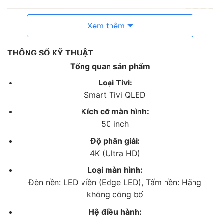
Xem thêm
THÔNG SỐ KỸ THUẬT
Tổng quan sản phẩm
Loại Tivi:
Smart Tivi QLED
Kích cỡ màn hình:
50 inch
*Hình ảnh chỉ mang tính chất minh họa
Độ phân giải:
4K (Ultra HD)
Công nghệ hình ảnh
Loại màn hình:
– Thưởng thức những khung hình ở độ phân giải 4K có
Đèn nền: LED viền (Edge LED), Tấm nền: Hãng
độ sắc nét và chi tiết cao.
không công bố
Hệ điều hành:
– Bộ xử lý
Quantum 4K Lite
nâng cấp hình ảnh ở độ