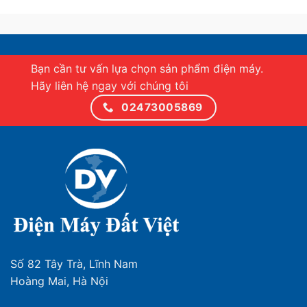
Tiện ích
– Remote thông minh
One Remote
sạc qua USB C và
ánh sáng mặt trời.
Bạn cần tư vấn lựa chọn sản phẩm điện máy.
Hãy liên hệ ngay với chúng tôi
– Tính năng
Multi View
cho phép bạn theo dõi được 2
02473005869
nội dung cùng lúc trên màn hình tivi.
– Ứng dụng
SmartThings
điều khiển tivi và các thiết bị
nhà thông minh, tích hợp IoT Hub và chế độ hiển thị
3D.
–
Trợ lý ảo Bixby
có tiếng Việt giúp người dùng tương
tác và điều khiển tivi bằng giọng nói dễ dàng.
Số 82 Tây Trà, Lĩnh Nam
Hoàng Mai, Hà Nội