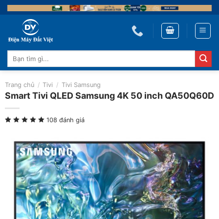
Skip
to
content
Tìm
kiếm:
Trang chủ
/
Tivi
/
Tivi Samsung
Smart Tivi QLED Samsung 4K 50 inch QA50Q60D
108 đánh giá