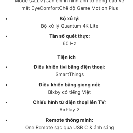
Mode (ALLM)Căn chỉnh hình ảnh tự động bảo vệ
mắt EyeComfortChế độ Game Motion Plus
Bộ xử lý:
Bộ xử lý Quantum 4K Lite
Tần số quét thực:
60 Hz
Tiện ích
Điều khiển tivi bằng điện thoại:
*Hình ảnh chỉ mang tính chất minh họa
SmartThings
Điều khiển bằng giọng nói:
–
Dual LED
kiểm soát màu đèn nền tốt hơn bằng 2 đèn
Bixby có tiếng Việt
LED có nhiệt độ màu lạnh và ấm, giúp cho màu sắc trở
Chiếu hình từ điện thoại lên TV:
nên chính xác hơn.
AirPlay 2
–
EyeComfort
tự động thay đổi độ sáng và tông màu
Remote thông minh:
của hình ảnh bằng cảm biến ánh sáng được tích hợp
One Remote sạc qua USB C & ánh sáng
sẵn, bảo vệ mắt bạn tốt hơn và hạn chế tình trạng