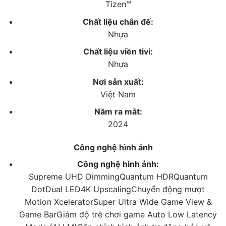
Tizen™
phân giải thấp lên mức gần
4K
.
Chất liệu chân đế:
– Công nghệ
Quantum Dot
đảm bảo độ chính xác cho
Nhựa
các dải màu của hình ảnh được hiển thị trên tivi QLED,
Chất liệu viền tivi:
cung cấp trải nghiệm xem có nhiều màu sắc tuyệt đẹp.
Nhựa
– Các chi tiết của hình ảnh từ đơn giản đến phức tạp
Nơi sản xuất:
cùng độ tương phản ở các vùng ánh sáng và tối được
Việt Nam
tối ưu hoàn hảo với công nghệ Quantum HDR, giúp
Năm ra mắt:
bạn không bỏ sót nội dung nào khi xem bộ phim yêu
2024
thích.
Công nghệ hình ảnh
– Độ tương phản của hình ảnh khi thay đổi cũng sẽ
khiến cho chất lượng hiển thị thay đổi theo, chính vì
Công nghệ hình ảnh:
vậy tivi Samsung được trang bị công nghệ
Supreme
Supreme UHD DimmingQuantum HDRQuantum
UHD Dimming
nhằm đảm bảo độ tương phản luôn ở
DotDual LED
4K Upscaling
Chuyển động mượt
mức tốt nhất.
Motion XceleratorSuper Ultra Wide Game View &
Game BarGiảm độ trễ chơi game Auto Low Latency