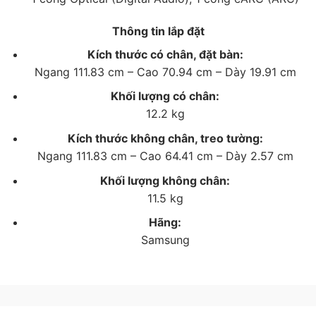
khắp phòng.
Thông tin lắp đặt
– Đắm chìm trong không gian âm thanh vòm sống
Kích thước có chân, đặt bàn:
động và bùng nổ với
Q-Symphony Next
, công nghệ
Ngang 111.83 cm – Cao 70.94 cm – Dày 19.91 cm
mang đến sự kết hợp tuyệt vời giữa loa tivi và loa
thanh để bạn có trải nghiệm nghe chân thực nhất.
Khối lượng có chân:
12.2 kg
Kích thước không chân, treo tường:
Ngang 111.83 cm – Cao 64.41 cm – Dày 2.57 cm
Khối lượng không chân:
11.5 kg
Hãng:
Samsung
*Hình ảnh chỉ mang tính chất minh họa