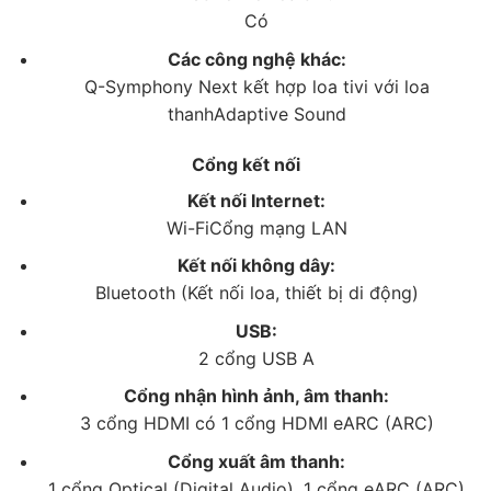
Có
Các công nghệ khác:
Q-Symphony Next kết hợp loa tivi với loa
thanh
Adaptive Sound
Cổng kết nối
Kết nối Internet:
Wi-Fi
Cổng mạng LAN
*Hình ảnh chỉ mang tính chất minh họa
Kết nối không dây:
Công nghệ âm thanh
Bluetooth (Kết nối loa, thiết bị di động)
– Tổng công suất
20W
của loa tivi mang đến chất âm
USB:
mạnh mẽ và lôi cuốn.
2 cổng USB A
– Tivi Samsung phát hiện vị trí của vật thể trong khung
Cổng nhận hình ảnh, âm thanh:
hình, sau đó điều chỉnh âm thanh dựa theo chuyển
3 cổng HDMI có 1 cổng HDMI eARC (ARC)
động của vật thể đó. Đây là công nghệ
Object
Cổng xuất âm thanh:
Tracking Sound (OTS)
, giúp âm thanh lan tỏa rộng
1 cổng Optical (Digital Audio), 1 cổng eARC (ARC)