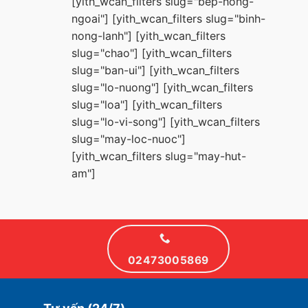
[yith_wcan_filters slug="bep-hong-
ngoai"] [yith_wcan_filters slug="binh-
nong-lanh"] [yith_wcan_filters
slug="chao"] [yith_wcan_filters
slug="ban-ui"] [yith_wcan_filters
slug="lo-nuong"] [yith_wcan_filters
slug="loa"] [yith_wcan_filters
slug="lo-vi-song"] [yith_wcan_filters
slug="may-loc-nuoc"]
[yith_wcan_filters slug="may-hut-
am"]
02473005869