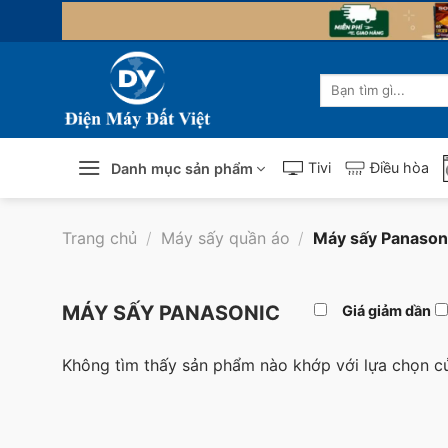
Skip
to
content
Tìm
kiếm:
Tivi
Điều hòa
Danh mục sản phẩm
Trang chủ
/
Máy sấy quần áo
/
Máy sấy Panason
MÁY SẤY PANASONIC
Giá giảm dần
Không tìm thấy sản phẩm nào khớp với lựa chọn c