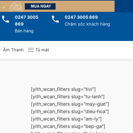
0247 3005
0247 3005 869
869
Chăm sóc khách hàng
Bán hàng
Tủ mát
Âm Thanh
[yith_wcan_filters slug="tivi"]
[yith_wcan_filters slug="tu-lanh"]
[yith_wcan_filters slug="may-giat"]
[yith_wcan_filters slug="dieu-hoa"]
[yith_wcan_filters slug="am-ly"]
[yith_wcan_filters slug="bep-ga"]