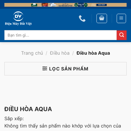
Skip
to
content
Tìm
kiếm:
Trang chủ
/
Điều hòa
/
Điều hòa Aqua
LỌC SẢN PHẨM
ĐIỀU HÒA AQUA
Sắp xếp:
Không tìm thấy sản phẩm nào khớp với lựa chọn của