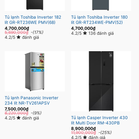
Tủ lạnh Toshiba Inverter 182
Tủ lạnh Toshiba Inverter 180
lít GR-RT236WE PMV(68)
lít GR-RT234WE-PMV(52)
4,700,000
₫
4,700,000
₫
5,690,000
₫
-(17%)
4.2/5
136 đánh giá
4.2/5
đánh giá
Tủ lạnh Panasonic Inverter
234 lít NR-TV261APSV
7,500,000
₫
8,220,000
₫
-(9%)
Tủ lạnh Casper Inverter 430
4.2/5
đánh giá
lít Multi Door RM-430PB
8,900,000
₫
11,900,000
₫
-(25%)
4.2/5
đánh giá