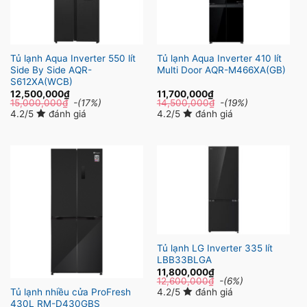
Tủ lạnh Aqua Inverter 550 lít
Tủ lạnh Aqua Inverter 410 lít
Side By Side AQR-
Multi Door AQR-M466XA(GB)
S612XA(WCB)
12,500,000
₫
11,700,000
₫
15,000,000
₫
-(17%)
14,500,000
₫
-(19%)
4.2/5
đánh giá
4.2/5
đánh giá
Tủ lạnh LG Inverter 335 lít
LBB33BLGA
11,800,000
₫
12,600,000
₫
-(6%)
4.2/5
đánh giá
Tủ lạnh nhiều cửa ProFresh
430L RM-D430GBS