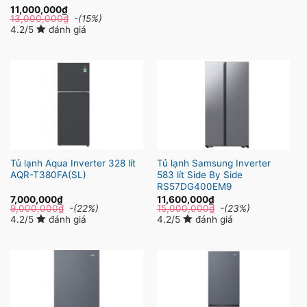
11,000,000
₫
13,000,000
₫
-(15%)
4.2/5
đánh giá
Tủ lạnh Aqua Inverter 328 lít
Tủ lạnh Samsung Inverter
AQR-T380FA(SL)
583 lít Side By Side
RS57DG400EM9
7,000,000
₫
11,600,000
₫
9,000,000
₫
-(22%)
15,000,000
₫
-(23%)
4.2/5
đánh giá
4.2/5
đánh giá