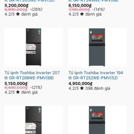
lít GR-RT303WE-PMV(52)
lít GR-RT349WE-PMV(68)
5,200,000
₫
6,150,000
₫
6,990,000
₫
-(26%)
7,190,000
₫
-(14%)
4.2/5
đánh giá
4.2/5
đánh giá
Tủ lạnh Toshiba Inverter 207
Tủ lạnh Toshiba Inverter 194
lít GR-RT268WE-PMV(68)
lít GR-RT252WE-PMV(52)
5,150,000
₫
4,950,000
₫
6,490,000
₫
-(21%)
4.2/5
398 đánh giá
4.2/5
đánh giá