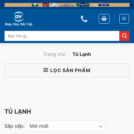
Skip
to
content
Tìm
kiếm:
Trang chủ
/
Tủ Lạnh
LỌC SẢN PHẨM
TỦ LẠNH
Sắp xếp: