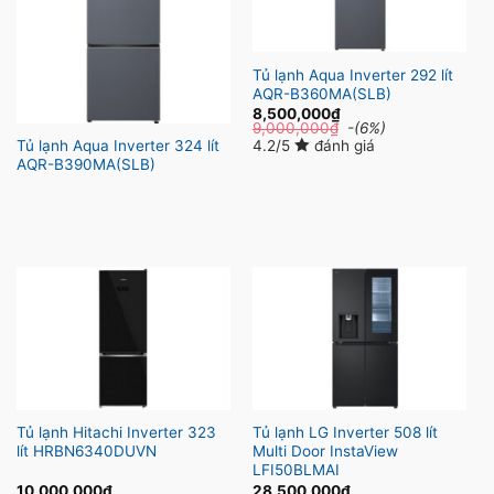
Tủ lạnh Aqua Inverter 292 lít
AQR-B360MA(SLB)
8,500,000
₫
9,000,000
₫
-(6%)
4.2/5
đánh giá
Tủ lạnh Aqua Inverter 324 lít
AQR-B390MA(SLB)
Tủ lạnh Hitachi Inverter 323
Tủ lạnh LG Inverter 508 lít
lít HRBN6340DUVN
Multi Door InstaView
LFI50BLMAI
10,000,000
₫
28,500,000
₫