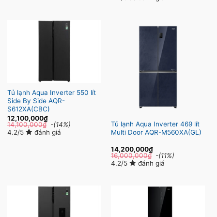
Tủ lạnh Aqua Inverter 550 lít
Side By Side AQR-
S612XA(CBC)
12,100,000
₫
Tủ lạnh Aqua Inverter 469 lít
14,100,000
₫
-(14%)
4.2/5
đánh giá
Multi Door AQR-M560XA(GL)
14,200,000
₫
16,000,000
₫
-(11%)
4.2/5
đánh giá