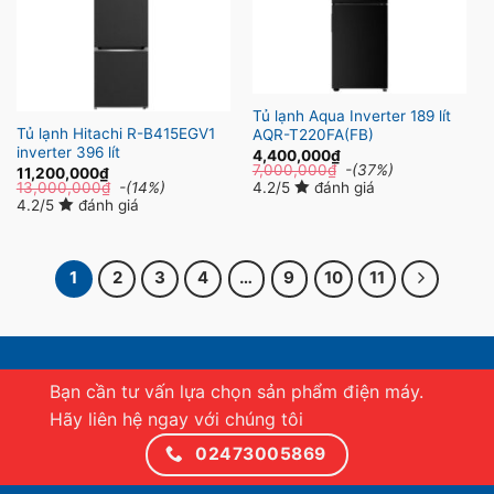
Tủ lạnh Aqua Inverter 189 lít
Tủ lạnh Hitachi R-B415EGV1
AQR-T220FA(FB)
inverter 396 lít
4,400,000
₫
7,000,000
₫
-(37%)
11,200,000
₫
13,000,000
₫
-(14%)
4.2/5
đánh giá
4.2/5
đánh giá
1
2
3
4
…
9
10
11
Bạn cần tư vấn lựa chọn sản phẩm điện máy.
Hãy liên hệ ngay với chúng tôi
02473005869