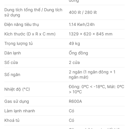
đồng
– Tủ có thiết kế 1 ngăn đông và 1 ngăn mát với 1 cánh
Dung tích tổng thể / Dung tích
400 lít / 280 lít
sử dụng
mở mỗi bên riêng biệt rất tiện lợi trong việc bảo quản
2 loại thực phẩm đông và mát như thịt, cá, rau củ.
Điện năng tiêu thụ
1.14 Kwh/24h
Kích thước (D x R x C mm)
1329 x 620 x 845 mm
– 2 cánh mở của tủ được lắp thêm khóa ăn toàn cho
mỗi bên giúp tránh những trường họp mở tủ ngoài ý
Trọng lượng tủ
49 kg
muốn.
Dàn lạnh
Ống đồng
Số cửa
2 cửa
– Thân tủ côi nhôm sơn tĩnh điện phẳng, lòng tủ được
làm từ nhựa ABS
loại chất liệu cao cấp, có độ bền cao
2 ngăn (1 ngăn đông + 1
Số ngăn
ngăn mát)
nhờ vào đặc tính dẻo, dai và chịu lực tốt, có 1 lỗ thoát
nước dưới đáy giúp việc lau chùi vệ sinh tủ tại nhà dễ
Đông: 0ºC < -18ºC, Mát: 0ºC
Nhiệt độ (°C)
dàng hơn.
> 10ºC
Gas sử dụng
R600A
– Dung tích tổng thể của tủ là 400 lít, dung tích sử
Làm lạnh nhanh
Có
dụng là 280 lít
Khoá tủ
Có
– VH-4099W4KD sử dụng dàn lạnh bằng đồng cho