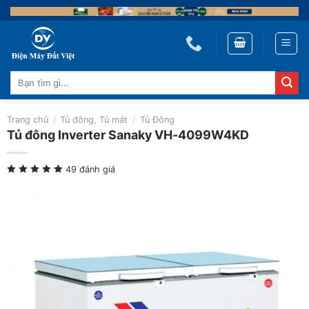
Skip
to
content
Tìm
kiếm:
Trang chủ
/
Tủ đông, Tủ mát
/
Tủ Đông
Tủ đông Inverter Sanaky VH-4099W4KD
49 đánh giá