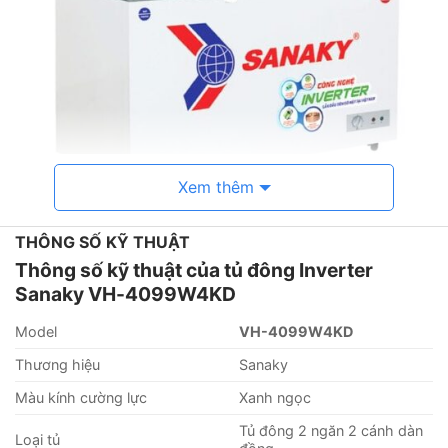
Xem thêm
THÔNG SỐ KỸ THUẬT
Thông số kỹ thuật của tủ đông Inverter
Sanaky VH-4099W4KD
Model
VH-4099W4KD
Một số đặc điểm nổi bật
Thương hiệu
Sanaky
– Tủ đông Sanaky VH-4099W4KD có mặt kính bên trên
Màu kính cường lực
Xanh ngọc
sáng bóng , rất sang trọng phù hợp với mọi không
gian nhà bếp hay cửa hàng nào
Tủ đông 2 ngăn 2 cánh dàn
Loại tủ