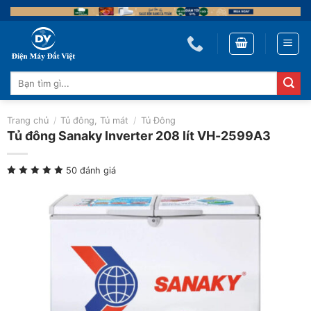
Skip
to
content
Tìm
kiếm:
Trang chủ
/
Tủ đông, Tủ mát
/
Tủ Đông
Tủ đông Sanaky Inverter 208 lít VH-2599A3
50 đánh giá