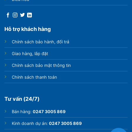
này dàn máy của tủ sẽ có độ bền cao hơn so với các
sản phẩm dàn lạnh được làm bằng ống nhôm. Công
nghệ làm lạnh 360 độ mang hơi lạnh tỏa đều bên trong
tủ, tác động toàn diện lên bề mặt thực phẩm, đem đến
Hỗ trợ khách hàng
hiệu quả làm lạnh sâu, đóng đông triệt để.
Chính sách bảo hành, đổi trả
Giao hàng, lắp đặt
Chính sách bảo mật thông tin
Chính sách thanh toán
Tư vấn (24/7)
Bán hàng:
0247 3005 869
Kinh doanh dự án:
0247 3005 869