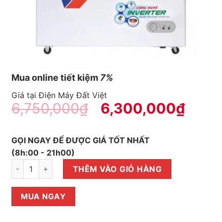
Mua online tiết kiệm
7%
Giá tại Điện Máy Đất Việt
6,750,000
₫
6,300,000
₫
GỌI NGAY ĐỂ ĐƯỢC GIÁ TỐT NHẤT
(8h:00 - 21h00)
Tủ đông Sanaky Inverter 208 lít VH-2599A3 số lượng
THÊM VÀO GIỎ HÀNG
MUA NGAY