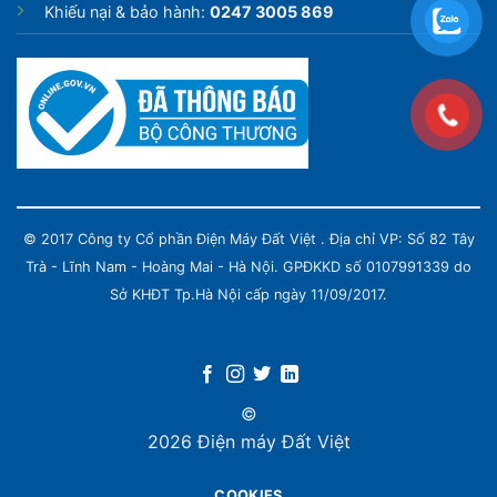
Khiếu nại & bảo hành:
0247 3005 869
Công nghệ mới tiết kiệm điện
© 2017 Công ty Cổ phần Điện Máy Đất Việt . Địa chỉ VP: Số 82 Tây
Tủ đông Inverter Sanaky VH-2599A3
được ứng dụng
Trà - Lĩnh Nam - Hoàng Mai - Hà Nội. GPĐKKD số 0107991339 do
công nghệ mới nhất – công nghệ inverter, dàn máy nén
Sở KHĐT Tp.Hà Nội cấp ngày 11/09/2017.
biến tần hoạt động với quy trình đơn giản thông minh
giúp tủ tiết kiệm đến hơn 50% điện năng tiêu thụ so
với các sản phẩm tủ đông mát thông thường
khác. Ngoài ra, công nghệ này giúp máy nén hoạt
©
động êm ái, khả năng vận hành bền bỉ.
2026 Điện máy Đất Việt
COOKIES