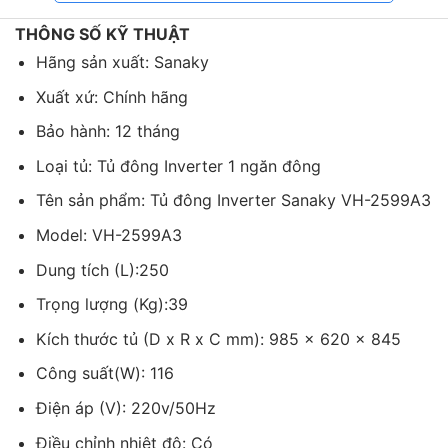
THÔNG SỐ KỸ THUẬT
Hãng sản xuất: Sanaky
Xuất xứ: Chính hãng
Bảo hành: 12 tháng
Loại tủ: Tủ đông Inverter 1 ngăn đông
Tên sản phẩm: Tủ đông Inverter Sanaky VH-2599A3
Model: VH-2599A3
Dung tích (L):250
Trọng lượng (Kg):39
Kích thước tủ (D x R x C mm): 985 x 620 x 845
Giỏ đựng đồ tiện lợi giúp phân loại, sắp xếp thực
Công suất(W): 116
phẩm gọn gàng hơn, có thể bỏ ra khi không sử dụng.
Điện áp (V): 220v/50Hz
Các nút điều chỉnh mức nhiệt độ của tủ được đặt nằm
ngay phía trước, dưới thân tủ giúp bạn dễ dàng điều
Điều chỉnh nhiệt độ: Có