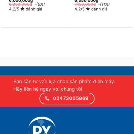
6,000,000
₫
6,350,000
₫
6,350,000
₫
-(6%)
7,150,000
₫
-(11%)
4.2/5
đánh giá
4.2/5
đánh giá
3 chức năng tích hợp
Dù chỉ có 1 ngăn duy nhất, Sanaky VH-2599A3 có đến
3 chức năng Mát – Đông mềm – Đông cứng với các
mức điều chỉnh nhiệt độ khác nhau để có thể phù hợp
với nhu cầu sử dụng của người dùng.
Bạn cần tư vấn lựa chọn sản phẩm điện máy.
Hãy liên hệ ngay với chúng tôi
02473005869