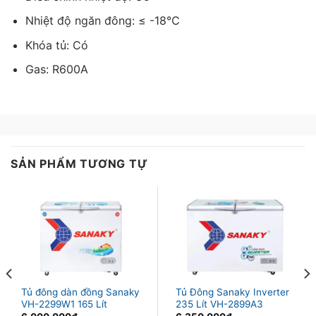
chỉnh thay đổi các mức nhiệt theo nhu cầu sử dụng.
Nhiệt độ ngăn đông: ≤ -18℃
Bên cạnh đó chân tủ được thiết kế bánh xe chịu lực
giúp bạn dễ dàng di chuyển tủ khi muốn thay đổi vị trí.
Khóa tủ: Có
Gas: R600A
SẢN PHẨM TƯƠNG TỰ
Tủ đông dàn đồng Sanaky
Tủ Đông Sanaky Inverter
VH-2299W1 165 Lít
235 Lít VH-2899A3