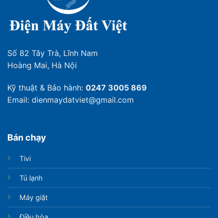
Số 82 Tây Trà, Lĩnh Nam
Hoàng Mai, Hà Nội
Kỹ thuật & Bảo hành:
0247 3005 869
Email: dienmaydatviet@gmail.com
Bán chạy
Tivi
Dàn lạnh ống đồng kết hợp công nghệ làm lạnh 360
độ giúp làm lạnh nhanh chóng và an toàn
Tủ lạnh
Tủ đông Inverter Sanaky VH-2599A3 được lắp đặt dàn
Máy giặt
lạnh làm bằng ống đồng giúp nhiệt độ làm lạnh của tủ
đạt đến -18ºC nhanh chóng. Đồng thời với chất liệu
Điều hòa