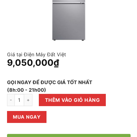
Giá tại Điện Máy Đất Việt
9,050,000
₫
GỌI NGAY ĐỂ ĐƯỢC GIÁ TỐT NHẤT
(8h:00 - 21h00)
Tủ lạnh Samsung Inverter 276 lít RB27N4180S8/SV số lượng
THÊM VÀO GIỎ HÀNG
MUA NGAY