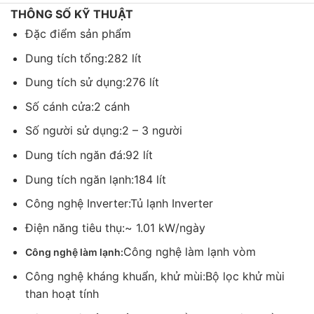
dễ dàng phù hợp với không gian nội thất của gia đình
THÔNG SỐ KỸ THUẬT
bạn.
Đặc điểm sản phẩm
Dung tích tổng:
282 lít
Dung tích sử dụng:
276 lít
Số cánh cửa:
2 cánh
Số người sử dụng:
2 – 3 người
Dung tích ngăn đá:
92 lít
Dung tích ngăn lạnh:
184 lít
Công nghệ Inverter:
Tủ lạnh Inverter
Điện năng tiêu thụ:
~ 1.01 kW/ngày
Dung tích tủ lạnh tới 276 lít
Chiếc tủ lạnh tủ lạnh 2 cửa này với dung tích 276 lít sẽ
Công nghệ làm lạnh vòm
Công nghệ làm lạnh:
hỗ trợ tốt cho các hộ gia đình có từ 2 – 3 thành viên,
Công nghệ kháng khuẩn, khử mùi:
Bộ lọc khử mùi
bạn sẽ thoải mái hơn khi có thể tích trữ được nhiều
than hoạt tính
thực phẩm.