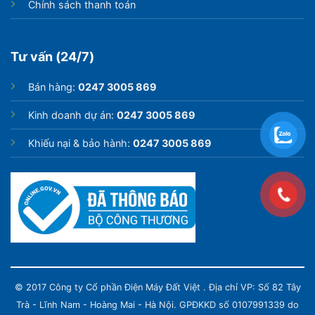
Chính sách thanh toán
Tư vấn (24/7)
Bán hàng:
0247 3005 869
Kinh doanh dự án:
0247 3005 869
Khiếu nại & bảo hành:
0247 3005 869
Tiết kiệm thời gian hơn với ngăn cấp đông
mềm Optimal Fresh Zone
Thực phẩm của bạn khi được bảo quản ở ngăn cấp
đông mềm Optimal Fresh Zone sễ được giữ ở nhiệt độ
-1 độ C mà không hề đóng băng, nên bạn chỉ cần lấy
ra và chế biến ngay mà không cần chờ rã đông, tiết
kiệm thời gian để có thể làm việc khác.
© 2017 Công ty Cổ phần Điện Máy Đất Việt . Địa chỉ VP: Số 82 Tây
Trà - Lĩnh Nam - Hoàng Mai - Hà Nội. GPĐKKD số 0107991339 do
Lưu ý là đối với ngăn đông mềm này, bạn nên bảo