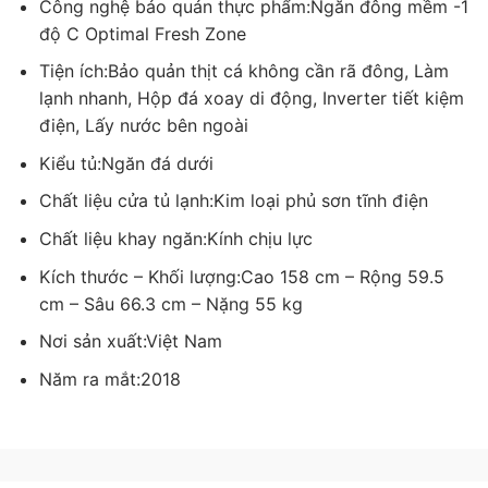
Công nghệ bảo quản thực phẩm:
Ngăn đông mềm -1
độ C Optimal Fresh Zone
Tiện ích:
Bảo quản thịt cá không cần rã đông, Làm
lạnh nhanh, Hộp đá xoay di động, Inverter tiết kiệm
điện, Lấy nước bên ngoài
Kiểu tủ:
Ngăn đá dưới
Chất liệu cửa tủ lạnh:
Kim loại phủ sơn tĩnh điện
Chất liệu khay ngăn:
Kính chịu lực
Kích thước – Khối lượng:
Cao 158 cm – Rộng 59.5
cm – Sâu 66.3 cm – Nặng 55 kg
Tiện lợi hơn với ngăn lấy nước bên ngoài
Nơi sản xuất:
Việt Nam
Sản phẩm này có thiết kế ngăn lấy nước bên ngoài với
dung tích tới 2 lít, bạn sẽ có ngay những cốc nước mát
Năm ra mắt:
2018
lạnh trong những ngày hè oi bức mà không cần phải
chờ lâu.