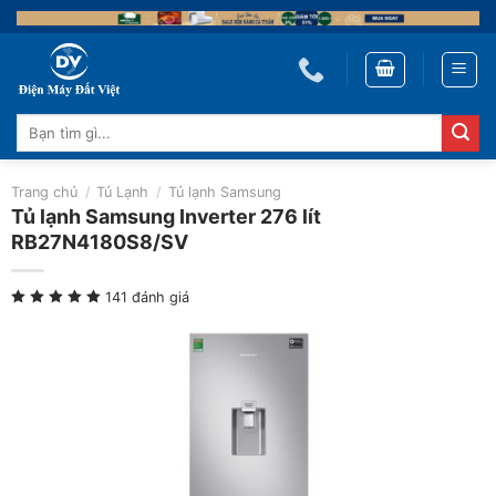
Skip
to
content
Tìm
kiếm:
Trang chủ
/
Tủ Lạnh
/
Tủ lạnh Samsung
Tủ lạnh Samsung Inverter 276 lít
RB27N4180S8/SV
141 đánh giá