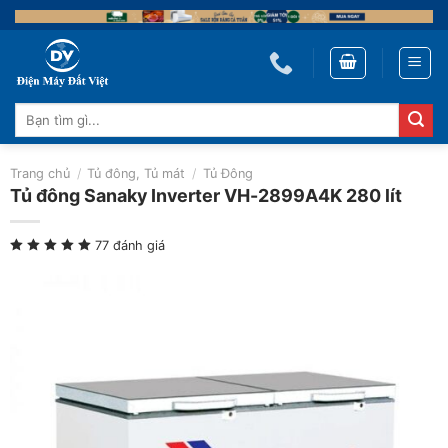
Skip
to
content
Tìm
kiếm:
Trang chủ
/
Tủ đông, Tủ mát
/
Tủ Đông
Tủ đông Sanaky Inverter VH-2899A4K 280 lít
77 đánh giá