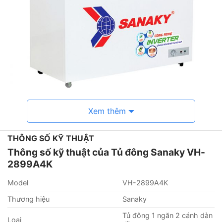
Xem thêm
THÔNG SỐ KỸ THUẬT
Thông số kỹ thuật của Tủ đông Sanaky VH-
2899A4K
Một số tính năng nổi bật
– Tủ có thiết kế 1 ngăn đông và 2 cánh mở kiểu vali.
Model
VH-2899A4K
Mặt trên của cánh tủ được làm bằng kính cường lực,
Thương hiệu
Sanaky
mặt kính phẳng sang trọng, tiện lợi khi sử dụng. Mặt
Tủ đông 1 ngăn 2 cánh dàn
kính bền màu theo thời gian cũng rất dễ dàng vệ sinh
Loại