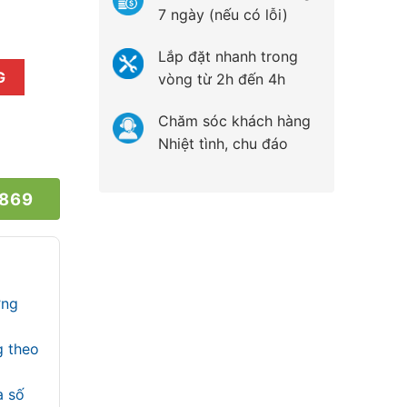
7 ngày (nếu có lỗi)
Lắp đặt nhanh trong
ượng
G
vòng từ 2h đến 4h
Chăm sóc khách hàng
Nhiệt tình, chu đáo
 869
ợng
g theo
a số