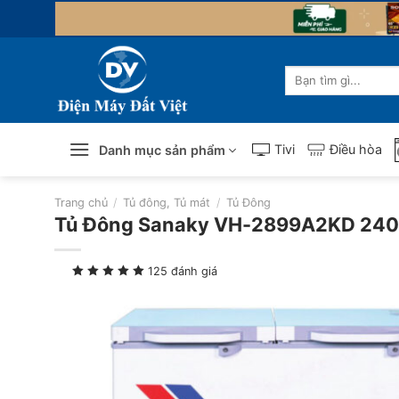
Skip
to
content
Tìm
kiếm:
Tivi
Điều hòa
Danh mục sản phẩm
Trang chủ
/
Tủ đông, Tủ mát
/
Tủ Đông
Tủ Đông Sanaky VH-2899A2KD 240 
125 đánh giá