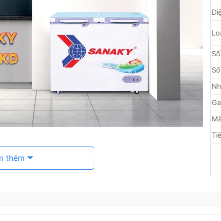
Đi
Lo
Số
Số
Nh
Ga
M
Ti
m thêm