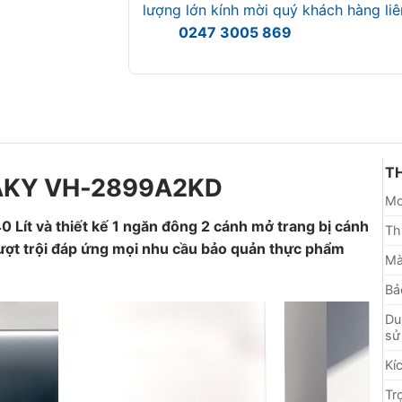
lượng lớn kính mời quý khách hàng l
0247 3005 869
T
AKY VH-2899A2KD
Mo
ít và thiết kế 1 ngăn đông 2 cánh mở trang bị cánh
Th
vượt trội đáp ứng mọi nhu cầu bảo quản thực phẩm
Mà
Bả
Du
sử
Kí
Tr