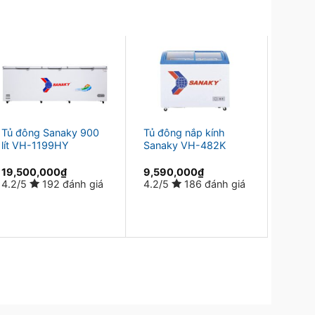
Tủ đông Sanaky 900
Tủ đông nắp kính
Tủ đô
lít VH-1199HY
Sanaky VH-482K
Invert
5699
19,500,000
₫
9,590,000
₫
10,8
11,69
4.2/5
192 đánh giá
4.2/5
186 đánh giá
4.2/5