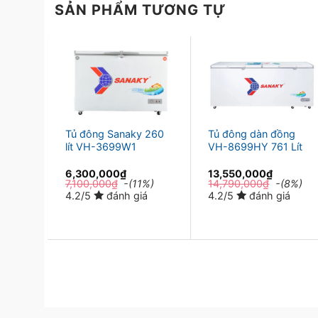
SẢN PHẨM TƯƠNG TỰ
ng
Tủ đông Sanaky 260
Tủ đông dàn đồng
99W1
lít VH-3699W1
VH-8699HY 761 Lít
6,300,000
₫
13,550,000
₫
6%)
7,100,000
₫
-(11%)
14,790,000
₫
-(8%)
á
4.2/5
đánh giá
4.2/5
đánh giá