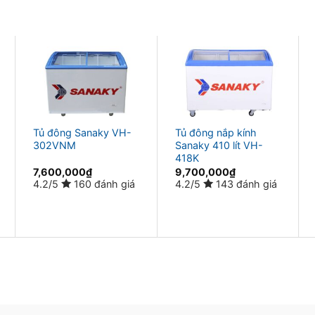
Tủ đông Sanaky VH-
Tủ đông nắp kính
302VNM
Sanaky 410 lít VH-
418K
7,600,000
₫
9,700,000
₫
4.2/5
160 đánh giá
4.2/5
143 đánh giá