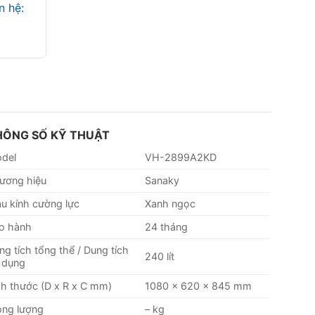
iên hệ:
HÔNG SỐ KỸ THUẬT
del
VH-2899A2KD
ương hiệu
Sanaky
u kính cường lực
Xanh ngọc
o hành
24 tháng
ng tích tổng thể / Dung tích
240 lít
 dụng
ch thước (D x R x C mm)
1080 x 620 x 845 mm
ọng lượng
– kg