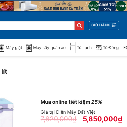
GIỎ HÀNG
Máy giặt
Máy sấy quần áo
Tủ Lạnh
Tủ Đông
lít
Mua online tiết kiệm
25%
Giá tại Điện Máy Đất Việt
7,820,000
₫
5,850,000
₫