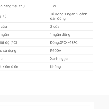
ện năng tiêu thụ
– W
Tủ đông 1 ngăn 2 cánh
ại tủ
dàn đồng
 cửa
2 cửa
 ngăn
1 ngăn đông
iệt độ (°C)
Đông:0ºC<-18ºC
s sử dụng
R600A
àu
Xanh ngọc
ết kiệm điện
Không