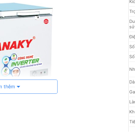
Kí
Tr
Du
sử
Đi
Số
Số
Nh
Dà
m thêm
Ga
Là
Kh
Ti