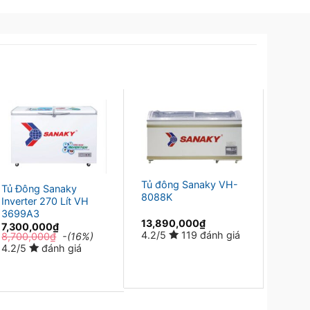
Tủ đông Sanaky VH-
Tủ đô
Tủ Đông Sanaky
8088K
lít V
Inverter 270 Lít VH
3699A3
13,890,000
₫
12,20
7,300,000
₫
12,75
4.2/5
119 đánh giá
8,700,000
₫
-(16%)
4.2/5
4.2/5
đánh giá