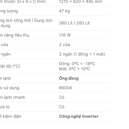
ch thước (D x R x C mm)
1215 × 620 × 845 mm
ọng lượng
47 kg
ng tích tổng thể / Dung tích
360 Lít / 260 Lít
 dụng
ện năng tiêu thụ
116 W
 cửa
2 cửa
 ngăn
2 ngăn (1 đông + 1 mát)
Đông: 0ºC < -18ºC
iệt độ (°C)
Mát: 0ºC > 10ºC
n lạnh
Ống đồng
s sử dụng
R600A
m lạnh nhanh
Có
oá tủ
Có
ết kiệm điện
Công nghệ Inverter