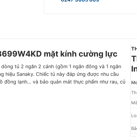
T
-3699W4KD mặt kính cường lực
T
 dòng tủ 2 ngăn 2 cánh (gồm 1 ngăn đông và 1 ngăn
I
ng hiệu Sanaky. Chiếc tủ này đáp ứng được nhu cầu
đồ đồng lạnh… và bảo quản mát thực phẩm như rau, củ
Mo
Th
Mà
Lo
Bả