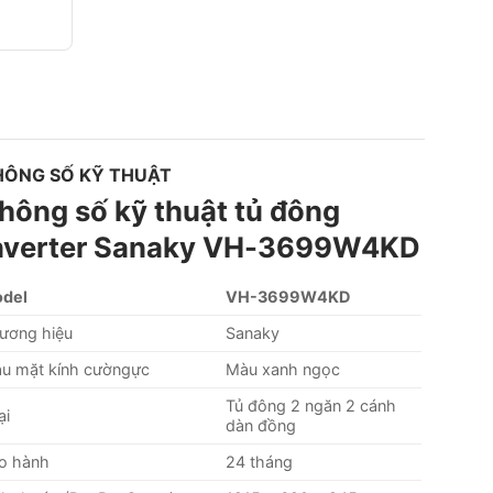
HÔNG SỐ KỸ THUẬT
hông số kỹ thuật tủ đông
nverter Sanaky VH-3699W4KD
del
VH-3699W4KD
ương hiệu
Sanaky
u mặt kính cườngực
Màu xanh ngọc
Tủ đông 2 ngăn 2 cánh
ại
dàn đồng
o hành
24 tháng