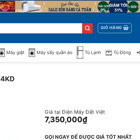
GIỎ HÀNG
Máy giặt
Máy sấy quần áo
Tủ Lạnh
Tủ Đông
W4KD
Giá tại Điện Máy Đất Việt
7,350,000
₫
GỌI NGAY ĐỂ ĐƯỢC GIÁ TỐT NHẤT