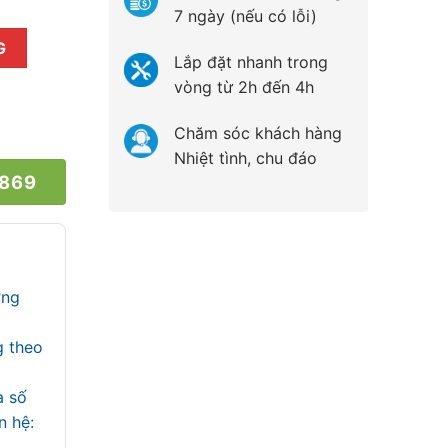
7 ngày (nếu có lỗi)
 lượng
G
Lắp đặt nhanh trong
vòng từ 2h đến 4h
Chăm sóc khách hàng
Nhiệt tình, chu đáo
 869
ợng
g theo
a số
iên hệ: