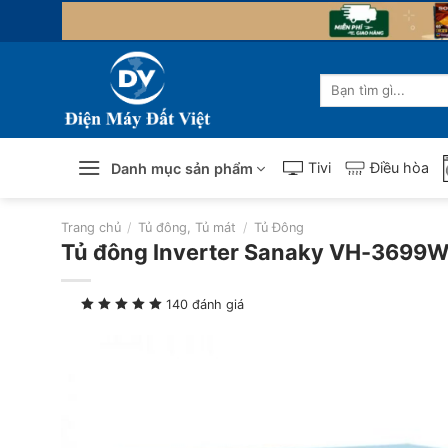
Skip
to
content
Tìm
kiếm:
Tivi
Điều hòa
Danh mục sản phẩm
Trang chủ
/
Tủ đông, Tủ mát
/
Tủ Đông
Tủ đông Inverter Sanaky VH-3699
140 đánh giá