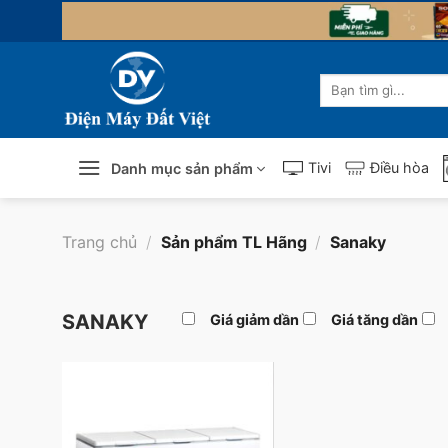
Skip
to
content
Tìm
kiếm:
Tivi
Điều hòa
Danh mục sản phẩm
Trang chủ
/
Sản phẩm TL Hãng
/
Sanaky
SANAKY
Giá giảm dần
Giá tăng dần