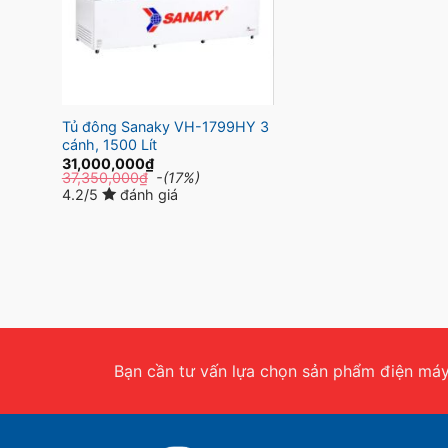
Tủ đông Sanaky VH-1799HY 3
cánh, 1500 Lít
31,000,000
₫
37,350,000
₫
-(17%)
4.2/5
đánh giá
Bạn cần tư vấn lựa chọn sản phẩm điện máy.