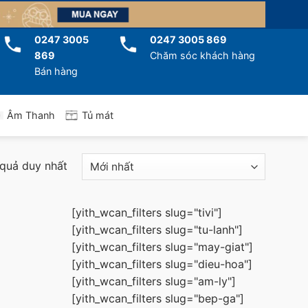
0247 3005
0247 3005 869
869
Chăm sóc khách hàng
Bán hàng
Tủ mát
Âm Thanh
 quả duy nhất
[yith_wcan_filters slug="tivi"]
[yith_wcan_filters slug="tu-lanh"]
[yith_wcan_filters slug="may-giat"]
[yith_wcan_filters slug="dieu-hoa"]
[yith_wcan_filters slug="am-ly"]
[yith_wcan_filters slug="bep-ga"]