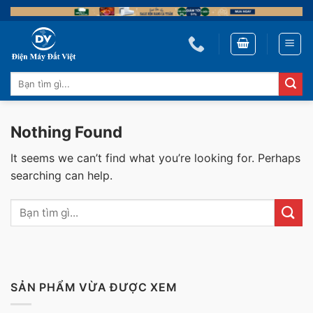
Skip
to
content
Tìm
kiếm:
Nothing Found
It seems we can’t find what you’re looking for. Perhaps
searching can help.
SẢN PHẨM VỪA ĐƯỢC XEM