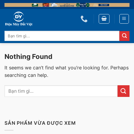
Skip
to
content
Tìm
kiếm:
Nothing Found
It seems we can’t find what you’re looking for. Perhaps
searching can help.
SẢN PHẨM VỪA ĐƯỢC XEM