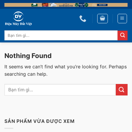
Skip
to
content
Tìm
kiếm:
Nothing Found
It seems we can’t find what you’re looking for. Perhaps
searching can help.
SẢN PHẨM VỪA ĐƯỢC XEM