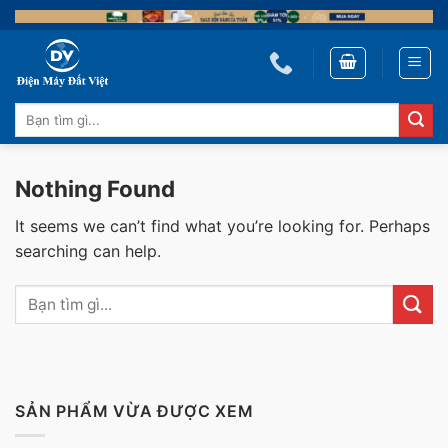
Skip
to
content
Tìm
kiếm:
Nothing Found
It seems we can’t find what you’re looking for. Perhaps
searching can help.
SẢN PHẨM VỪA ĐƯỢC XEM