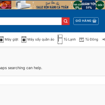
GIỎ HÀNG
Máy giặt
Máy sấy quần áo
Tủ Lạnh
Tủ Đông
haps searching can help.