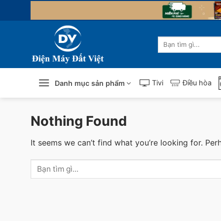
Skip
to
content
Tìm
kiếm:
Tivi
Điều hòa
Danh mục sản phẩm
Nothing Found
It seems we can’t find what you’re looking for. Per