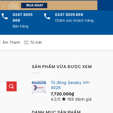
0247 3005
0247 3005 869
869
Chăm sóc khách hàng
Bán hàng
Tủ mát
Âm Thanh
SẢN PHẨM VỪA ĐƯỢC XEM
Tủ đông Sanaky VH-
402K
7,720,000
₫
4.2/5
169 đánh giá
DANH MỤC SẢN PHẨM