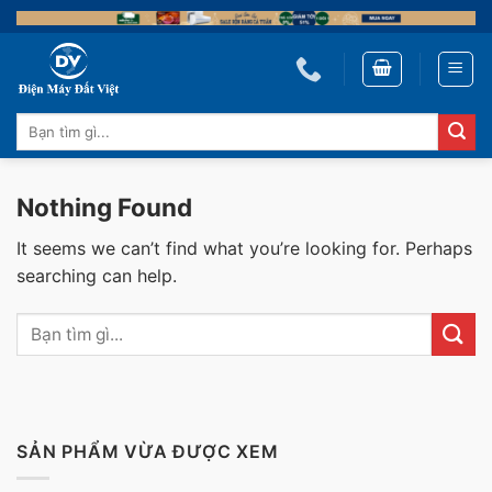
Skip
to
content
Tìm
kiếm:
Nothing Found
It seems we can’t find what you’re looking for. Perhaps
searching can help.
SẢN PHẨM VỪA ĐƯỢC XEM