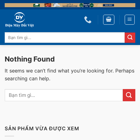
Skip
to
content
Tìm
kiếm:
Nothing Found
It seems we can’t find what you’re looking for. Perhaps
searching can help.
SẢN PHẨM VỪA ĐƯỢC XEM