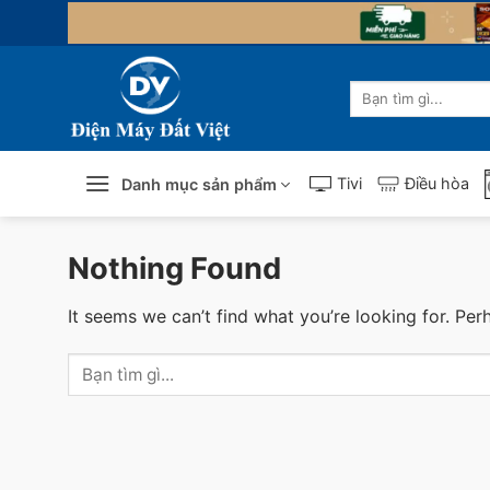
Skip
to
content
Tìm
kiếm:
Tivi
Điều hòa
Danh mục sản phẩm
Nothing Found
It seems we can’t find what you’re looking for. Per