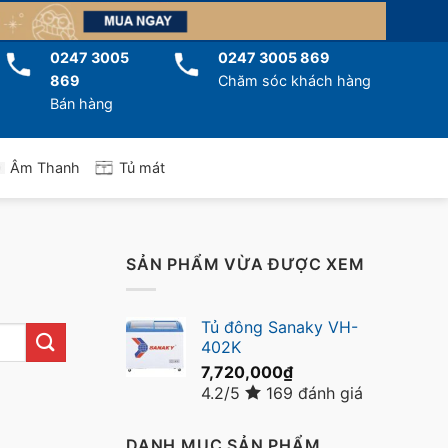
0247 3005
0247 3005 869
869
Chăm sóc khách hàng
Bán hàng
Tủ mát
Âm Thanh
SẢN PHẨM VỪA ĐƯỢC XEM
Tủ đông Sanaky VH-
402K
7,720,000
₫
4.2/5
169 đánh giá
DANH MỤC SẢN PHẨM