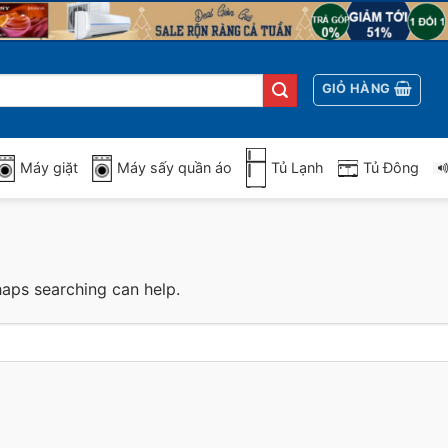
GIỎ HÀNG
Máy giặt
Máy sấy quần áo
Tủ Lạnh
Tủ Đông
haps searching can help.