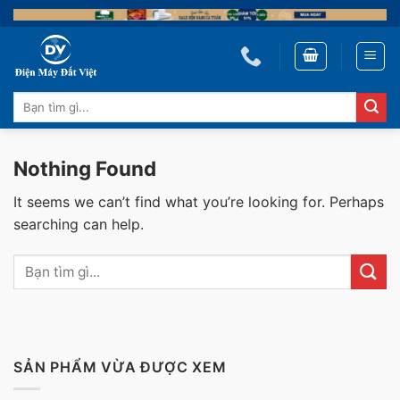
Skip
to
content
Tìm
kiếm:
Nothing Found
It seems we can’t find what you’re looking for. Perhaps
searching can help.
SẢN PHẨM VỪA ĐƯỢC XEM