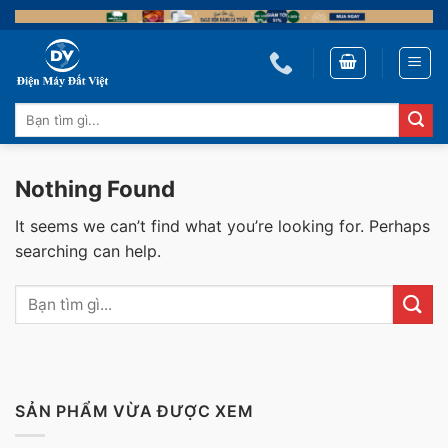
Skip
to
content
Tìm
kiếm:
Nothing Found
It seems we can’t find what you’re looking for. Perhaps
searching can help.
SẢN PHẨM VỪA ĐƯỢC XEM