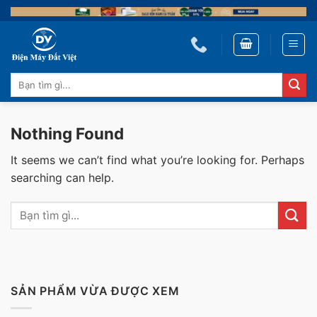
Skip
to
content
Tìm
kiếm:
Nothing Found
It seems we can’t find what you’re looking for. Perhaps
searching can help.
SẢN PHẨM VỪA ĐƯỢC XEM