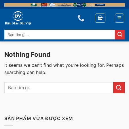
Skip
to
content
Tìm
kiếm:
Nothing Found
It seems we can’t find what you’re looking for. Perhaps
searching can help.
SẢN PHẨM VỪA ĐƯỢC XEM