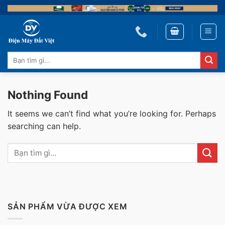
Skip
to
content
Tìm
kiếm:
Nothing Found
It seems we can’t find what you’re looking for. Perhaps
searching can help.
SẢN PHẨM VỪA ĐƯỢC XEM