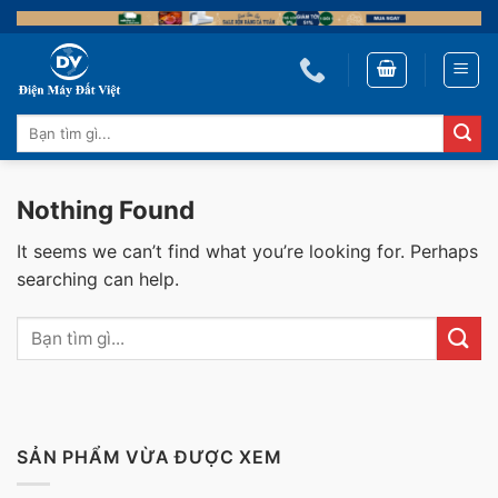
Skip
to
content
Tìm
kiếm:
Nothing Found
It seems we can’t find what you’re looking for. Perhaps
searching can help.
SẢN PHẨM VỪA ĐƯỢC XEM