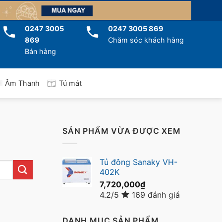
0247 3005
0247 3005 869
869
Chăm sóc khách hàng
Bán hàng
Tủ mát
Âm Thanh
SẢN PHẨM VỪA ĐƯỢC XEM
Tủ đông Sanaky VH-
402K
7,720,000
₫
4.2/5
169 đánh giá
DANH MỤC SẢN PHẨM