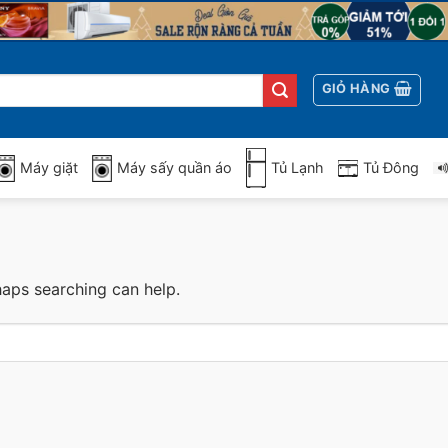
GIỎ HÀNG
Máy giặt
Máy sấy quần áo
Tủ Lạnh
Tủ Đông
haps searching can help.