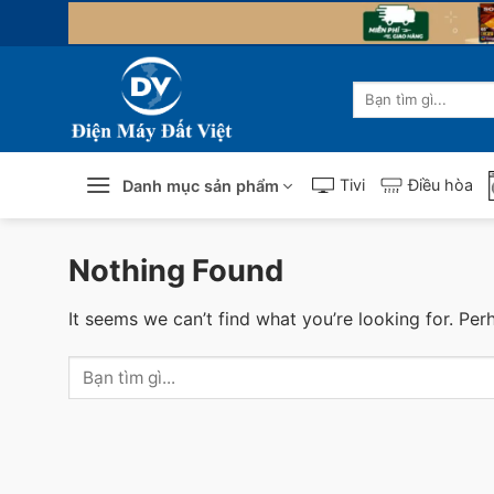
Skip
to
content
Tìm
kiếm:
Tivi
Điều hòa
Danh mục sản phẩm
Nothing Found
It seems we can’t find what you’re looking for. Per