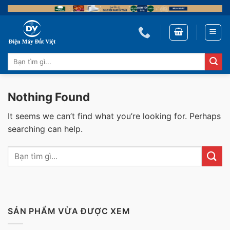
Skip
to
content
Tìm
kiếm:
Nothing Found
It seems we can’t find what you’re looking for. Perhaps
searching can help.
SẢN PHẨM VỪA ĐƯỢC XEM