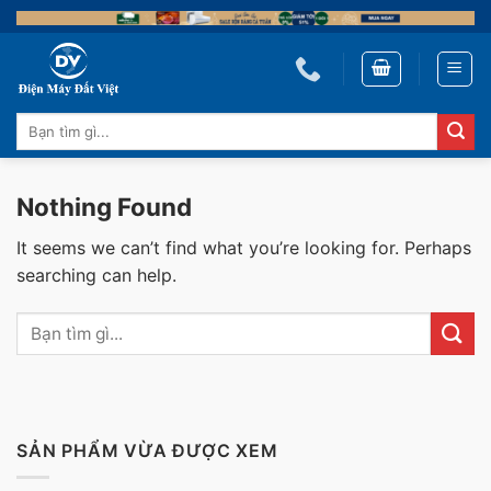
Skip
to
content
Tìm
kiếm:
Nothing Found
It seems we can’t find what you’re looking for. Perhaps
searching can help.
SẢN PHẨM VỪA ĐƯỢC XEM