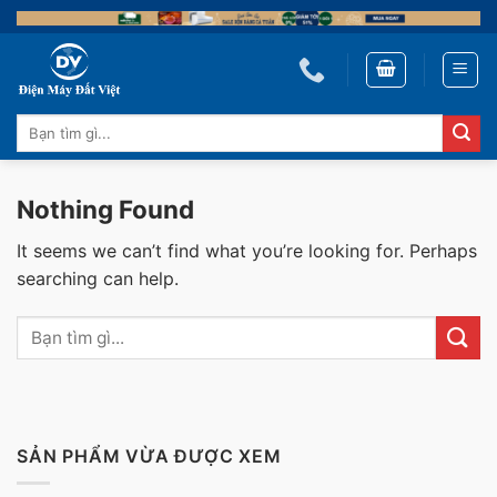
Skip
to
content
Tìm
kiếm:
Nothing Found
It seems we can’t find what you’re looking for. Perhaps
searching can help.
SẢN PHẨM VỪA ĐƯỢC XEM