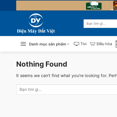
Skip
to
content
Tìm
kiếm:
Tivi
Điều hòa
Danh mục sản phẩm
Nothing Found
It seems we can’t find what you’re looking for. Per