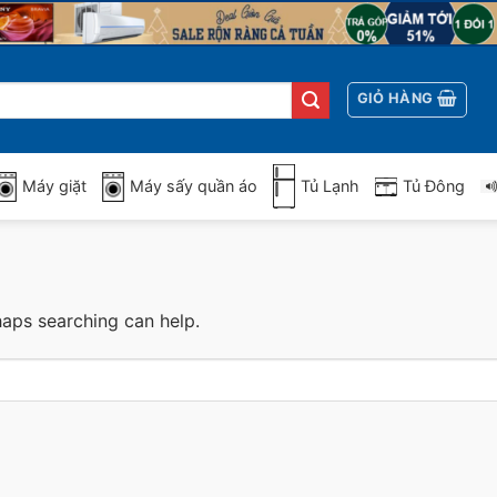
GIỎ HÀNG
Máy giặt
Máy sấy quần áo
Tủ Lạnh
Tủ Đông
haps searching can help.