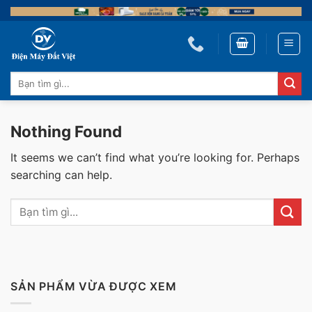
Skip
to
content
Tìm
kiếm:
Nothing Found
It seems we can’t find what you’re looking for. Perhaps
searching can help.
SẢN PHẨM VỪA ĐƯỢC XEM