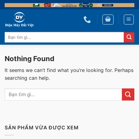
Skip
to
content
Tìm
kiếm:
Nothing Found
It seems we can’t find what you’re looking for. Perhaps
searching can help.
SẢN PHẨM VỪA ĐƯỢC XEM