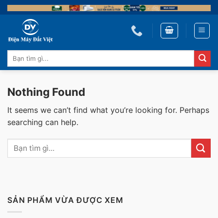
Skip
to
content
Tìm
kiếm:
Nothing Found
It seems we can’t find what you’re looking for. Perhaps
searching can help.
SẢN PHẨM VỪA ĐƯỢC XEM