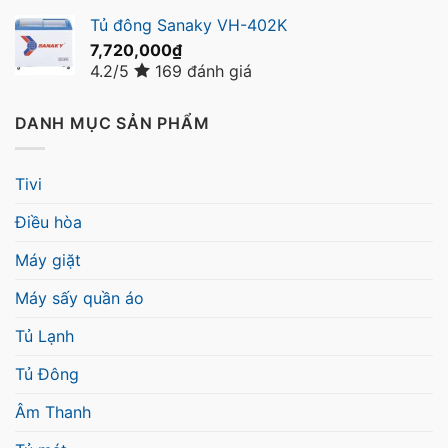
Tủ đông Sanaky VH-402K
7,720,000
₫
4.2/5
169 đánh giá
DANH MỤC SẢN PHẨM
Tivi
Điều hòa
Máy giặt
Máy sấy quần áo
Tủ Lạnh
Tủ Đông
Âm Thanh