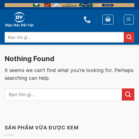
Skip
to
content
Tìm
kiếm:
Nothing Found
It seems we can’t find what you’re looking for. Perhaps
searching can help.
SẢN PHẨM VỪA ĐƯỢC XEM