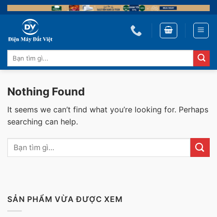
Skip
to
content
Tìm
kiếm:
Nothing Found
It seems we can’t find what you’re looking for. Perhaps
searching can help.
SẢN PHẨM VỪA ĐƯỢC XEM