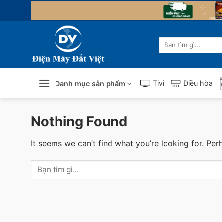
Skip
to
content
Tìm
kiếm:
Tivi
Điều hòa
Danh mục sản phẩm
Nothing Found
It seems we can’t find what you’re looking for. Per