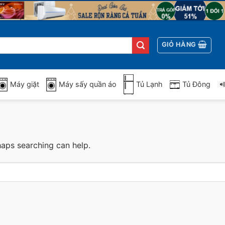
GIỎ HÀNG
Máy giặt
Máy sấy quần áo
Tủ Lạnh
Tủ Đông
haps searching can help.