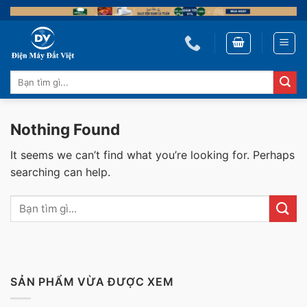
Skip
to
content
Tìm
kiếm:
Nothing Found
It seems we can’t find what you’re looking for. Perhaps
searching can help.
SẢN PHẨM VỪA ĐƯỢC XEM