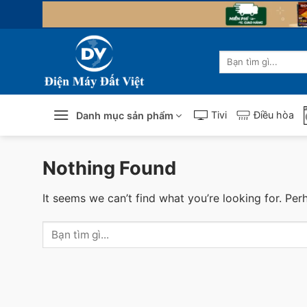
Skip
to
content
Tìm
kiếm:
Tivi
Điều hòa
Danh mục sản phẩm
Nothing Found
It seems we can’t find what you’re looking for. Per