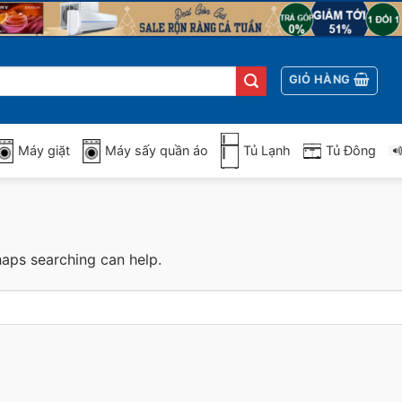
GIỎ HÀNG
Máy giặt
Máy sấy quần áo
Tủ Lạnh
Tủ Đông
haps searching can help.