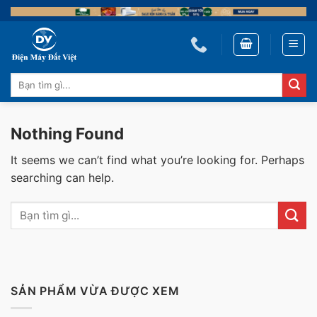
Skip
to
content
Tìm
kiếm:
Nothing Found
It seems we can’t find what you’re looking for. Perhaps
searching can help.
SẢN PHẨM VỪA ĐƯỢC XEM