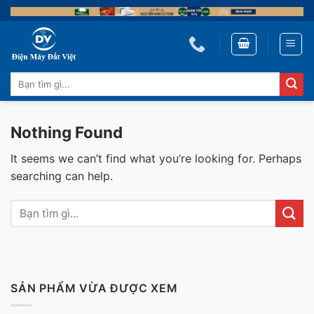
Skip
to
content
Tìm
kiếm:
Nothing Found
It seems we can’t find what you’re looking for. Perhaps
searching can help.
SẢN PHẨM VỪA ĐƯỢC XEM