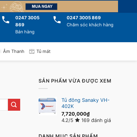
0247 3005
0247 3005 869
869
Chăm sóc khách hàng
Bán hàng
Tủ mát
Âm Thanh
SẢN PHẨM VỪA ĐƯỢC XEM
Tủ đông Sanaky VH-
402K
7,720,000
₫
4.2/5
169 đánh giá
DANH MỤC SẢN PHẨM