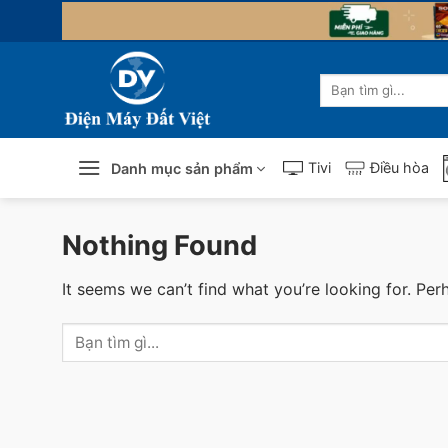
Skip
to
content
Tìm
kiếm:
Tivi
Điều hòa
Danh mục sản phẩm
Nothing Found
It seems we can’t find what you’re looking for. Per