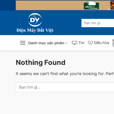
Skip
to
content
Tìm
kiếm:
Tivi
Điều hòa
Danh mục sản phẩm
Nothing Found
It seems we can’t find what you’re looking for. Per