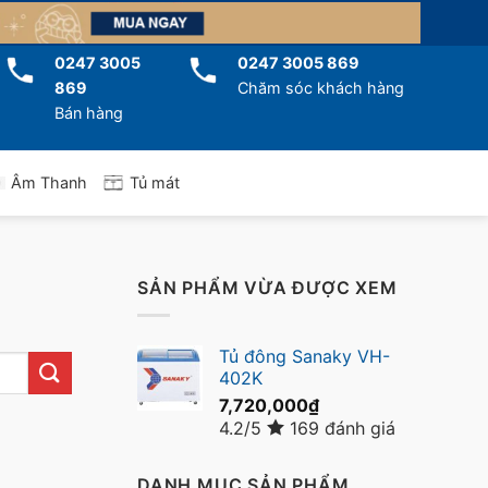
0247 3005
0247 3005 869
869
Chăm sóc khách hàng
Bán hàng
Tủ mát
Âm Thanh
SẢN PHẨM VỪA ĐƯỢC XEM
Tủ đông Sanaky VH-
402K
7,720,000
₫
4.2/5
169 đánh giá
DANH MỤC SẢN PHẨM