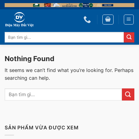
Skip
to
content
Tìm
kiếm:
Nothing Found
It seems we can’t find what you’re looking for. Perhaps
searching can help.
SẢN PHẨM VỪA ĐƯỢC XEM