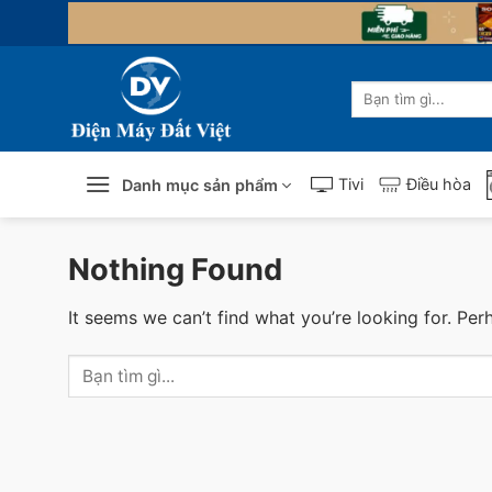
Skip
to
content
Tìm
kiếm:
Tivi
Điều hòa
Danh mục sản phẩm
Nothing Found
It seems we can’t find what you’re looking for. Per