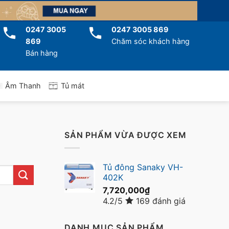
0247 3005
0247 3005 869
869
Chăm sóc khách hàng
Bán hàng
Tủ mát
Âm Thanh
SẢN PHẨM VỪA ĐƯỢC XEM
Tủ đông Sanaky VH-
402K
7,720,000
₫
4.2/5
169 đánh giá
DANH MỤC SẢN PHẨM