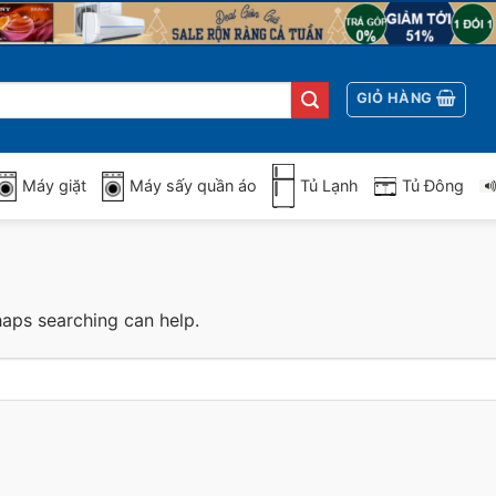
GIỎ HÀNG
Máy giặt
Máy sấy quần áo
Tủ Lạnh
Tủ Đông
haps searching can help.