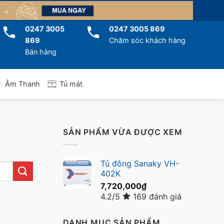
0247 3005
0247 3005 869
869
Chăm sóc khách hàng
Bán hàng
Tủ mát
Âm Thanh
SẢN PHẨM VỪA ĐƯỢC XEM
Tủ đông Sanaky VH-
402K
7,720,000
₫
4.2/5
169 đánh giá
DANH MỤC SẢN PHẨM