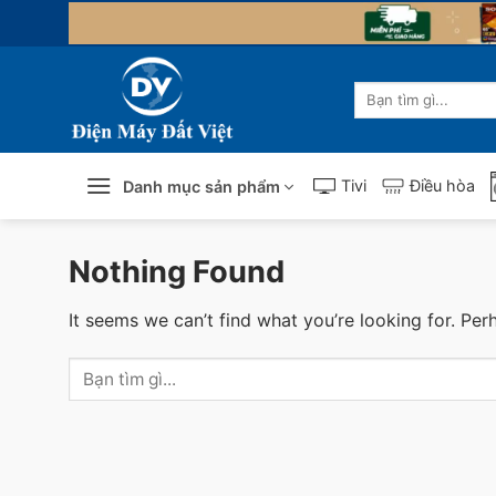
Skip
to
content
Tìm
kiếm:
Tivi
Điều hòa
Danh mục sản phẩm
Nothing Found
It seems we can’t find what you’re looking for. Per