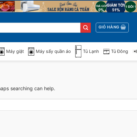
GIỎ HÀNG
Máy giặt
Máy sấy quần áo
Tủ Lạnh
Tủ Đông
haps searching can help.